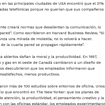
as en las principales ciudades de USA encontró que el 31%
madas telefónicas porque no querían que sus compañeros
 gente creará normas que desalientan la comunicación, lo
ared”. Como escribieron en Harvard Business Review, “Si
anza una mirada de molestia, no lo volverá a hacer.
 de la cuarta pared se propagan rápidamente”.
 abiertos dañan la moral y la productividad. En 1997,
 y gas en el oeste de Canadá cambiaron a un diseño de
ogos descubrieron que los empleados informaron que
insatisfechos, menos productivos.
isaron más de 100 estudios sobre entornos de oficina. Unos
 lo que encontró en The New Yorker: que los planes de
e atención, la productividad, el pensamiento creativo y la
ón con las oficinas estándar, los empleados experimentaro