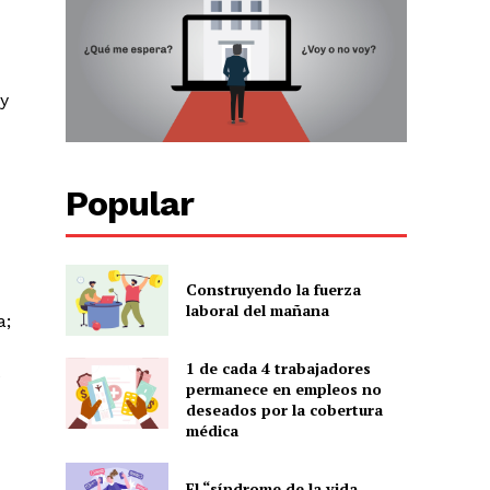
 y
Popular
Construyendo la fuerza
laboral del mañana
a;
1 de cada 4 trabajadores
e
permanece en empleos no
deseados por la cobertura
médica
El “síndrome de la vida