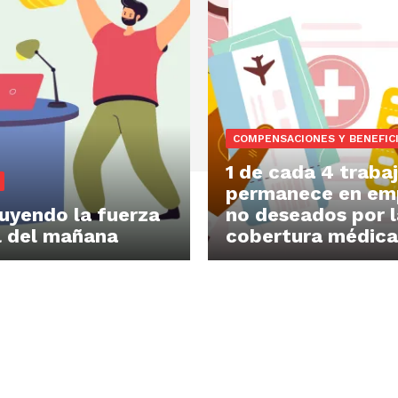
COMPENSACIONES Y BENEFIC
1 de cada 4 traba
permanece en em
uyendo la fuerza
no deseados por l
l del mañana
cobertura médica