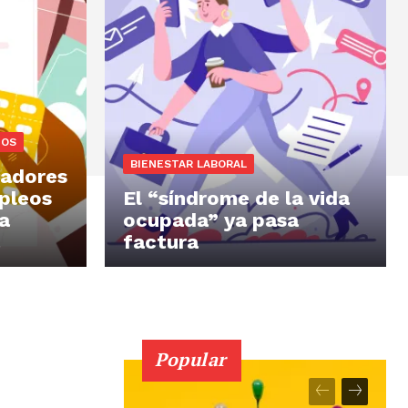
IOS
BIENESTAR LABORAL
jadores
pleos
El “síndrome de la vida
a
ocupada” ya pasa
factura
Popular