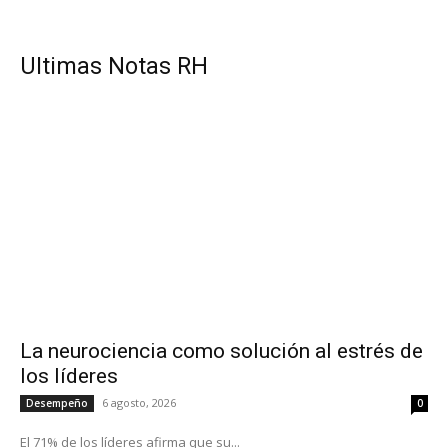
UItimas Notas RH
La neurociencia como solución al estrés de
los líderes
6 agosto, 2026
Desempeño
0
El 71% de los líderes afirma que su...