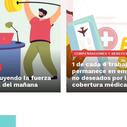
COMPENSACIONES Y BENEFIC
1 de cada 4 traba
permanece en em
uyendo la fuerza
no deseados por l
l del mañana
cobertura médica