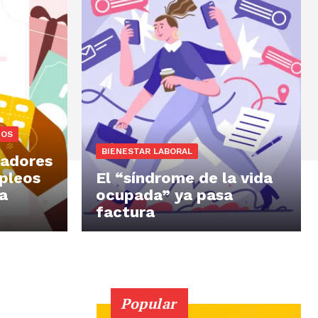
IOS
BIENESTAR LABORAL
jadores
pleos
El “síndrome de la vida
a
ocupada” ya pasa
factura
Popular