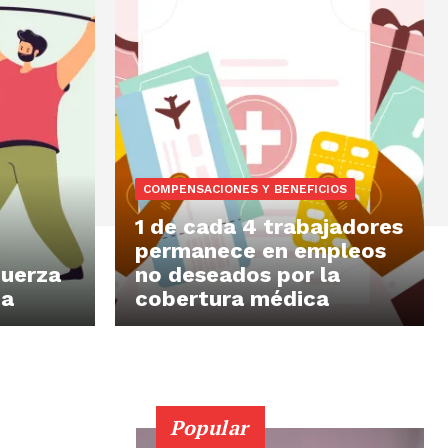
COMPENSACIONES Y BENEFICIOS
1 de cada 4 trabajadores
permanece en empleos
fuerza
no deseados por la
na
cobertura médica
Popular