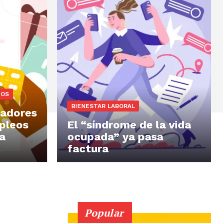
IOS
BIENESTAR LABORAL
jadores
pleos
El “síndrome de la vida
a
ocupada” ya pasa
factura
Popular