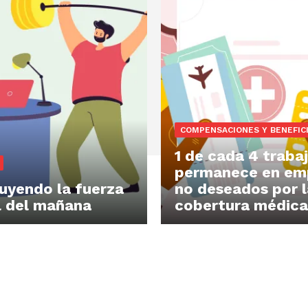
COMPENSACIONES Y BENEFIC
1 de cada 4 traba
permanece en em
uyendo la fuerza
no deseados por l
l del mañana
cobertura médica