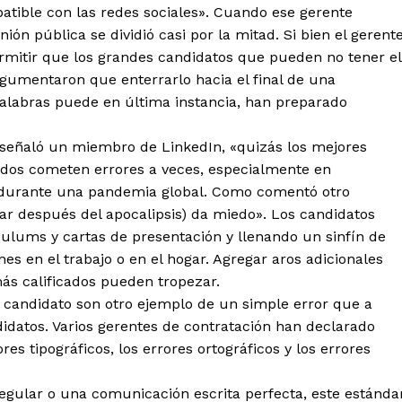
atible con las redes sociales». Cuando ese gerente
ión pública se dividió casi por la mitad. Si bien el gerent
ermitir que los grandes candidatos que pueden no tener el
umentaron que enterrarlo hacia el final de una
 palabras puede en última instancia, han preparado
 señaló un miembro de LinkedIn, «quizás los mejores
odos cometen errores a veces, especialmente en
o durante una pandemia global. Como comentó otro
r después del apocalipsis) da miedo». Los candidatos
culums y cartas de presentación y llenando un sinfín de
nes en el trabajo o en el hogar. Agregar aros adicionales
más calificados pueden tropezar.
n candidato son otro ejemplo de un simple error que a
datos. Varios gerentes de contratación han declarado
es tipográficos, los errores ortográficos y los errores
regular o una comunicación escrita perfecta, este estánda