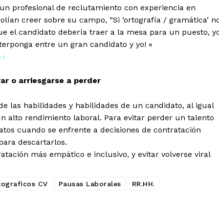
un profesional de reclutamiento con experiencia en
lían creer sobre su campo, “Si ‘ortografía / gramática’ n
 que el candidato debería traer a la mesa para un puesto, y
nterponga entre un gran candidato y yo! «
 !
rar o arriesgarse a perder
e las habilidades y habilidades de un candidato, al igual
n alto rendimiento laboral. Para evitar perder un talento
atos cuando se enfrente a decisiones de contratación
para descartarlos.
tación más empático e inclusivo, y evitar volverse viral
tograficos CV
Pausas Laborales
RR.HH.