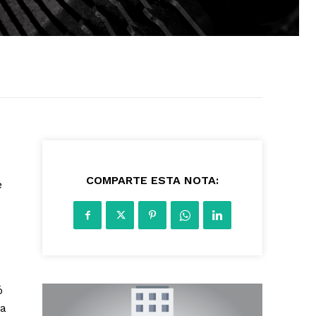
1927
COMPARTE ESTA NOTA:
e
ó
ía