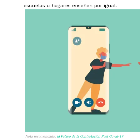
escuelas u hogares enseñen por igual.
Nota recomendada:
El Futuro de la Contratación Post Covid-19