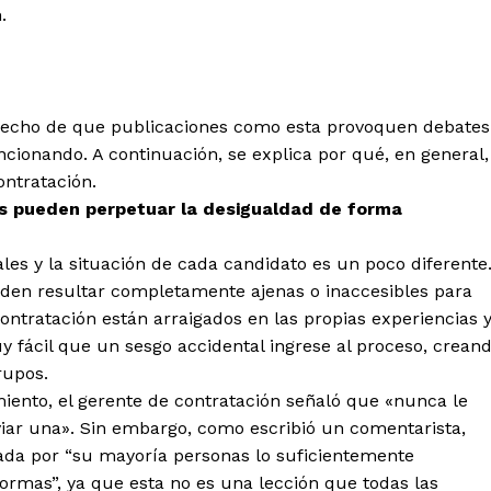
.
el hecho de que publicaciones como esta provoquen debates
ncionando. A continuación, se explica por qué, en general,
ontratación.
s pueden perpetuar la desigualdad de forma
es y la situación de cada candidato es un poco diferente
den resultar completamente ajenas o inaccesibles para
ontratación están arraigados en las propias experiencias 
y fácil que un sesgo accidental ingrese al proceso, crean
rupos.
miento, el gerente de contratación señaló que «nunca le
viar una». Sin embargo, como escribió un comentarista,
ada por “su mayoría personas lo suficientemente
ormas”, ya que esta no es una lección que todas las