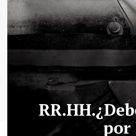
RR.HH.¿Deb
por 