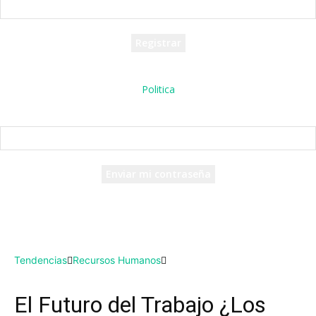
tu nombre de usuario
Se te ha enviado una contraseña por correo electrónico.
Politica
Recuperación de contraseña
Recupera tu contraseña
tu correo electrónico
Se te ha enviado una contraseña por correo electrónico.
Tendencias
Recursos Humanos
El Futuro del Trabajo ¿Los