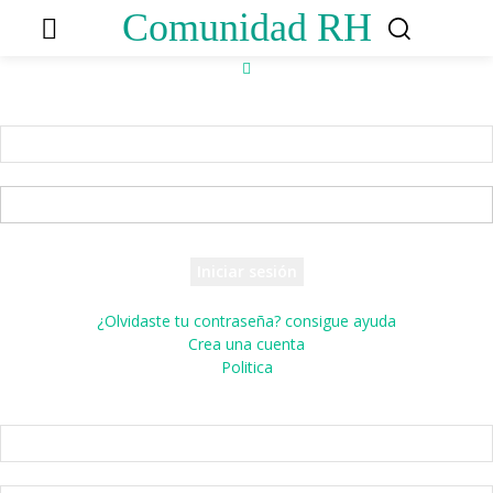
Comunidad RH
Accede
¡Bienvenido! Ingresa en tu cuenta
tu nombre de usuario
tu contraseña
¿Olvidaste tu contraseña? consigue ayuda
Crea una cuenta
Politica
Crea una cuenta
¡Bienvenido! registrarse para una cuenta
tu correo electrónico