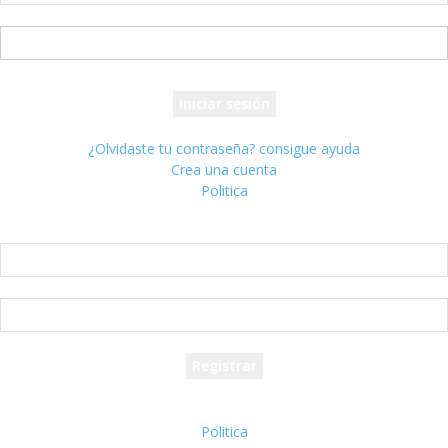
tu nombre de usuario
tu contraseña
¿Olvidaste tu contraseña? consigue ayuda
Crea una cuenta
Politica
Crea una cuenta
¡Bienvenido! registrarse para una cuenta
tu correo electrónico
tu nombre de usuario
Se te ha enviado una contraseña por correo electrónico.
Politica