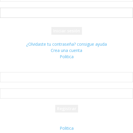
tu nombre de usuario
tu contraseña
¿Olvidaste tu contraseña? consigue ayuda
Crea una cuenta
Politica
Crea una cuenta
¡Bienvenido! registrarse para una cuenta
tu correo electrónico
tu nombre de usuario
Se te ha enviado una contraseña por correo electrónico.
Politica