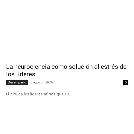
La neurociencia como solución al estrés de
los líderes
6 agosto, 2026
Desempeño
0
El 71% de los líderes afirma que su...