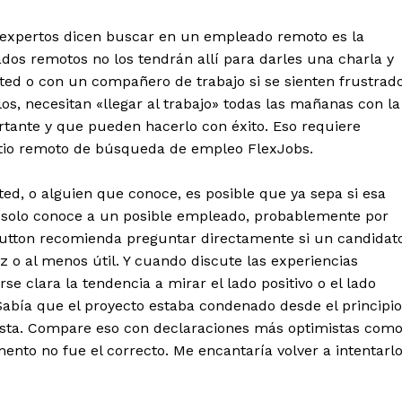
 expertos dicen buscar en un empleado remoto es la
dos remotos no los tendrán allí para darles una charla y
ed o con un compañero de trabajo si se sienten frustrad
os, necesitan «llegar al trabajo» todas las mañanas con la
rtante y que pueden hacerlo con éxito. Eso requiere
itio remoto de búsqueda de empleo FlexJobs.
ted, o alguien que conoce, es posible que ya sepa si esa
i solo conoce a un posible empleado, probablemente por
Sutton recomienda preguntar directamente si un candidat
 o al menos útil. Y cuando discute las experiencias
e clara la tendencia a mirar el lado positivo o el lado
Sabía que el proyecto estaba condenado desde el principi
ista. Compare eso con declaraciones más optimistas com
nto no fue el correcto. Me encantaría volver a intentarl