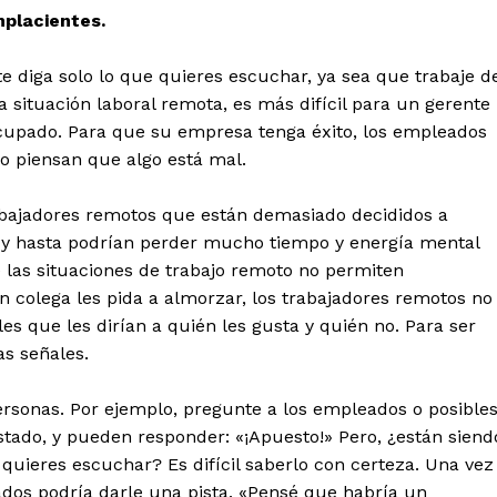
mplacientes.
e diga solo lo que quieres escuchar, ya sea que trabaje d
a situación laboral remota, es más difícil para un gerente
ocupado. Para que su empresa tenga éxito, los empleados
o piensan que algo está mal.
abajadores remotos que están demasiado decididos a
 y hasta podrían perder mucho tiempo y energía mental
 las situaciones de trabajo remoto no permiten
 colega les pida a almorzar, los trabajadores remotos no
s que les dirían a quién les gusta y quién no. Para ser
as señales.
personas. Por ejemplo, pregunte a los empleados o posible
tado, y pueden responder: «¡Apuesto!» Pero, ¿están siend
 quieres escuchar? Es difícil saberlo con certeza. Una vez
ados ​​podría darle una pista. «Pensé que habría un