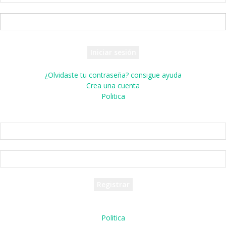
tu nombre de usuario
tu contraseña
¿Olvidaste tu contraseña? consigue ayuda
Crea una cuenta
Politica
Crea una cuenta
¡Bienvenido! registrarse para una cuenta
tu correo electrónico
tu nombre de usuario
Se te ha enviado una contraseña por correo electrónico.
Politica