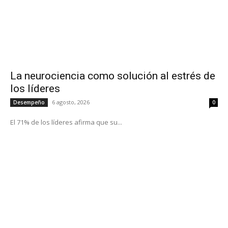
La neurociencia como solución al estrés de
los líderes
6 agosto, 2026
Desempeño
0
El 71% de los líderes afirma que su...