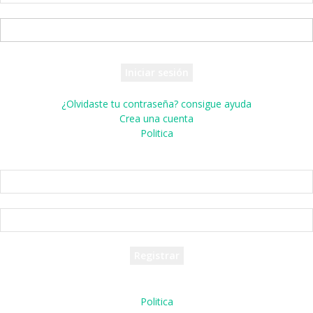
tu nombre de usuario
tu contraseña
¿Olvidaste tu contraseña? consigue ayuda
Crea una cuenta
Politica
Crea una cuenta
¡Bienvenido! registrarse para una cuenta
tu correo electrónico
tu nombre de usuario
Se te ha enviado una contraseña por correo electrónico.
Politica