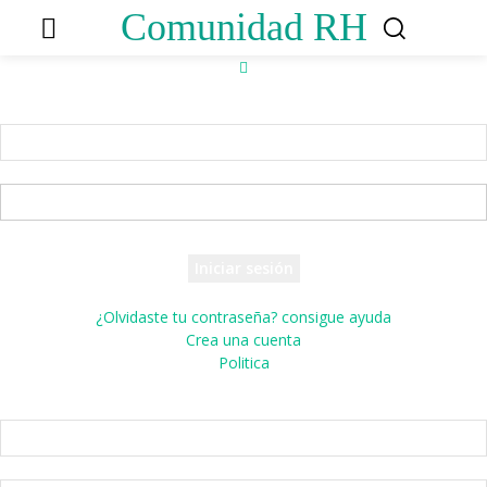
Comunidad RH
Accede
¡Bienvenido! Ingresa en tu cuenta
tu nombre de usuario
tu contraseña
¿Olvidaste tu contraseña? consigue ayuda
Crea una cuenta
Politica
Crea una cuenta
¡Bienvenido! registrarse para una cuenta
tu correo electrónico