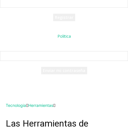
tu nombre de usuario
Se te ha enviado una contraseña por correo electrónico.
Politica
Recuperación de contraseña
Recupera tu contraseña
tu correo electrónico
Se te ha enviado una contraseña por correo electrónico.
Tecnologia
Herramientas
Las Herramientas de