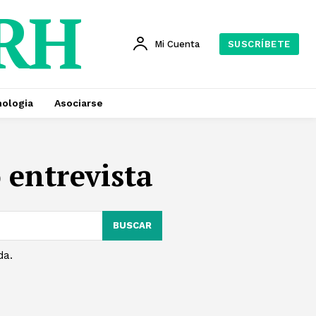
 RH
Mi Cuenta
SUSCRÍBETE
ologia
Asociarse
 entrevista
BUSCAR
da.