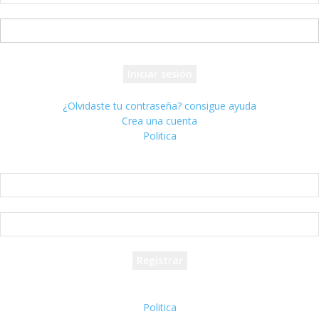
tu nombre de usuario
tu contraseña
¿Olvidaste tu contraseña? consigue ayuda
Crea una cuenta
Politica
Crea una cuenta
¡Bienvenido! registrarse para una cuenta
tu correo electrónico
tu nombre de usuario
Se te ha enviado una contraseña por correo electrónico.
Politica