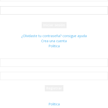
tu nombre de usuario
tu contraseña
¿Olvidaste tu contraseña? consigue ayuda
Crea una cuenta
Politica
Crea una cuenta
¡Bienvenido! registrarse para una cuenta
tu correo electrónico
tu nombre de usuario
Se te ha enviado una contraseña por correo electrónico.
Politica