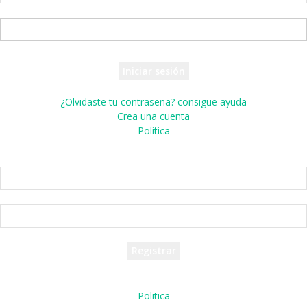
tu nombre de usuario
tu contraseña
¿Olvidaste tu contraseña? consigue ayuda
Crea una cuenta
Politica
Crea una cuenta
¡Bienvenido! registrarse para una cuenta
tu correo electrónico
tu nombre de usuario
Se te ha enviado una contraseña por correo electrónico.
Politica