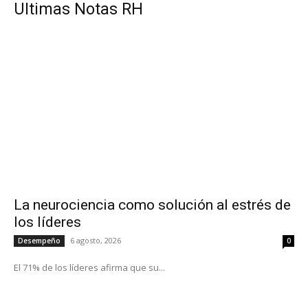
UItimas Notas RH
La neurociencia como solución al estrés de
los líderes
6 agosto, 2026
Desempeño
0
El 71% de los líderes afirma que su...