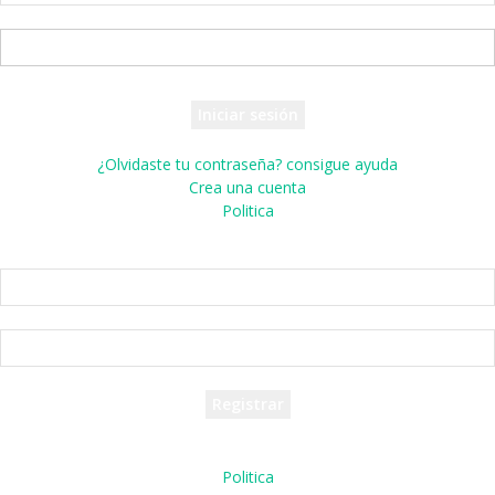
tu nombre de usuario
tu contraseña
¿Olvidaste tu contraseña? consigue ayuda
Crea una cuenta
Politica
Crea una cuenta
¡Bienvenido! registrarse para una cuenta
tu correo electrónico
tu nombre de usuario
Se te ha enviado una contraseña por correo electrónico.
Politica