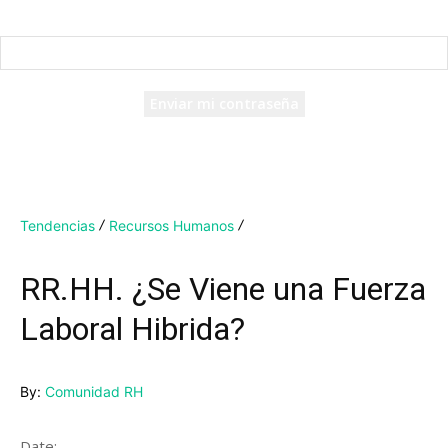
Recuperación de contraseña
Recupera tu contraseña
tu correo electrónico
Se te ha enviado una contraseña por correo electrónico.
Tendencias
Recursos Humanos
RR.HH. ¿Se Viene una Fuerza
Laboral Hibrida?
By:
Comunidad RH
Date: