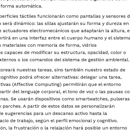
e forma automática.
perficies táctiles funcionarán como pantallas y sensores 
io será dinámico: las sillas ajustarán su forma y dureza en
e actuadores electromecánicos que adaptarán la altura, e
ertirá en una interfaz entre el cuerpo humano y el sistem
rán materiales con memoria de forma, vidrios
s capaces de modificar su estructura, opacidad, color o
xternos o los comandos del sistema de gestión ambiental.
toreará nuestras tareas, sino también nuestro estado de
ognitivo podrá ofrecer alternativas: delegar una tarea,
ctivas (Affective Computing) permitirán que el entorno
artir del lenguaje corporal, el tono de voz o las pausas c
sonas. Se usarán dispositivos como smartwatches, pulseras
y parches. A partir de estos datos se personalizarán
de sugerencias para un descanso activo hasta la
cio de trabajo, según el perfil emocional y cognitivo.
ón, la frustración o la relajación hará posible un entorno