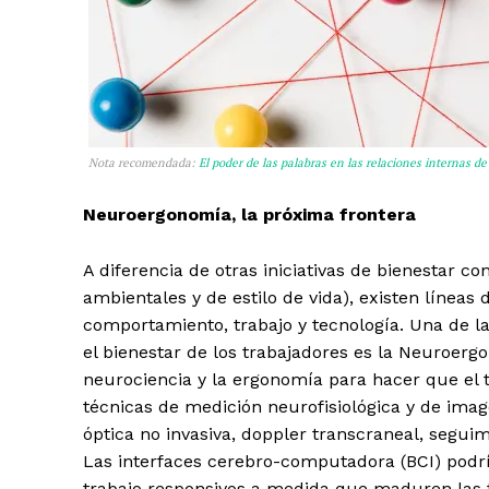
Nota recomendada:
El poder de las palabras en las relaciones internas de
Neuroergonomía, la próxima frontera
A diferencia de otras iniciativas de bienestar c
ambientales y de estilo de vida), existen líneas 
comportamiento, trabajo y tecnología. Una de l
el bienestar de los trabajadores es la Neuroer
neurociencia y la ergonomía para hacer que el t
técnicas de medición neurofisiológica y de ima
óptica no invasiva, doppler transcraneal, seguim
Las interfaces cerebro-computadora (BCI) podrí
trabajo responsivos a medida que maduren las t