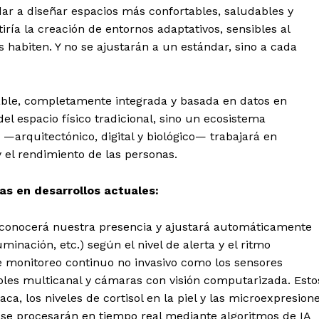
dar a diseñar espacios más confortables, saludables y
iría la creación de entornos adaptativos, sensibles al
 habiten. Y no se ajustarán a un estándar, sino a cada
able, completamente integrada y basada en datos en
del espacio físico tradicional, sino un ecosistema
—arquitectónico, digital y biológico— trabajará en
y el rendimiento de las personas.
as en desarrollos actuales:
reconocerá nuestra presencia y ajustará automáticamente
inación, etc.) según el nivel de alerta y el ritmo
de monitoreo continuo no invasivo como los sensores
ables multicanal y cámaras con visión computarizada. Esto
ca, los niveles de cortisol en la piel y las microexpresion
s se procesarán en tiempo real mediante algoritmos de IA