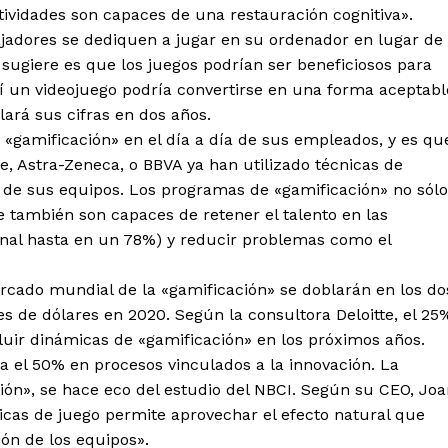
tividades son capaces de una restauración cognitiva».
ajadores se dediquen a jugar en su ordenador en lugar de
sugiere es que los juegos podrían ser beneficiosos para
í un videojuego podría convertirse en una forma aceptabl
ará sus cifras en dos años.
«gamificación» en el día a día de sus empleados, y es qu
 Astra-Zeneca, o BBVA ya han utilizado técnicas de
 de sus equipos. Los programas de «gamificación» no sólo
e también son capaces de retener el talento en las
onal hasta en un 78%) y reducir problemas como el
ercado mundial de la «gamificación» se doblarán en los do
es de dólares en 2020. Según la consultora Deloitte, el 25
luir dinámicas de «gamificación» en los próximos años.
a el 50% en procesos vinculados a la innovación. La
ión», se hace eco del estudio del NBCI. Según su CEO, Jo
ámicas de juego permite aprovechar el efecto natural que
ón de los equipos».