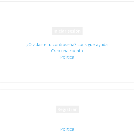
tu nombre de usuario
tu contraseña
¿Olvidaste tu contraseña? consigue ayuda
Crea una cuenta
Politica
Crea una cuenta
¡Bienvenido! registrarse para una cuenta
tu correo electrónico
tu nombre de usuario
Se te ha enviado una contraseña por correo electrónico.
Politica