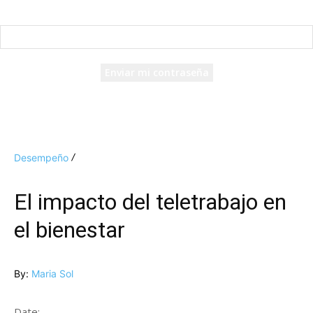
Recuperación de contraseña
Recupera tu contraseña
tu correo electrónico
Se te ha enviado una contraseña por correo electrónico.
Desempeño
El impacto del teletrabajo en
el bienestar
By:
Maria Sol
Date: