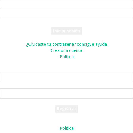
tu nombre de usuario
tu contraseña
¿Olvidaste tu contraseña? consigue ayuda
Crea una cuenta
Politica
Crea una cuenta
¡Bienvenido! registrarse para una cuenta
tu correo electrónico
tu nombre de usuario
Se te ha enviado una contraseña por correo electrónico.
Politica