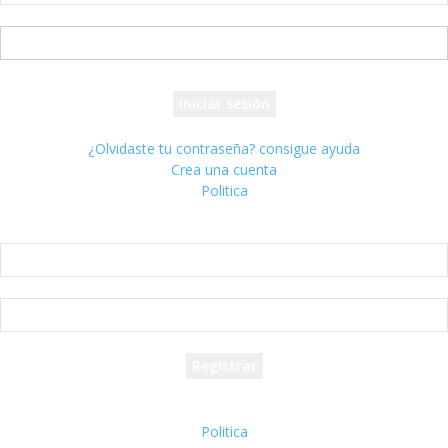
tu nombre de usuario
tu contraseña
¿Olvidaste tu contraseña? consigue ayuda
Crea una cuenta
Politica
Crea una cuenta
¡Bienvenido! registrarse para una cuenta
tu correo electrónico
tu nombre de usuario
Se te ha enviado una contraseña por correo electrónico.
Politica