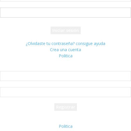
tu nombre de usuario
tu contraseña
¿Olvidaste tu contraseña? consigue ayuda
Crea una cuenta
Politica
Crea una cuenta
¡Bienvenido! registrarse para una cuenta
tu correo electrónico
tu nombre de usuario
Se te ha enviado una contraseña por correo electrónico.
Politica