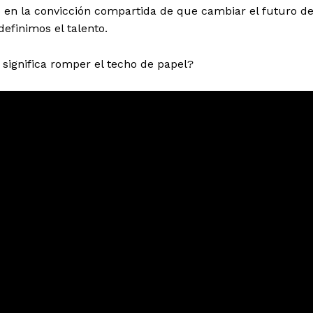
ó en la convicción compartida de que cambiar el futuro de
efinimos el talento.
significa romper el techo de papel?