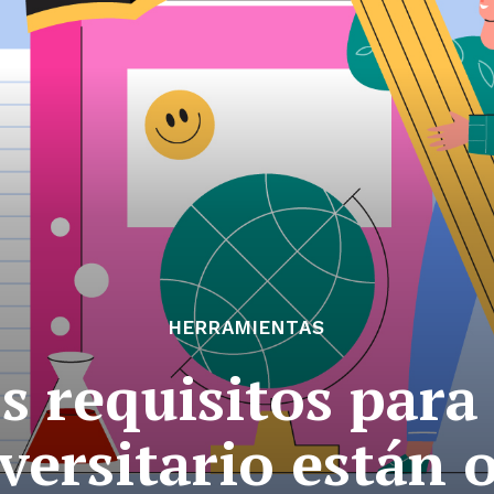
HERRAMIENTAS
os requisitos para
iversitario están 