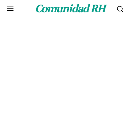
Comunidad RH
Tag:
Trabajo Asincronico
SEARCH
BROWSE OUR EXCLUSIVE ARTICLES!