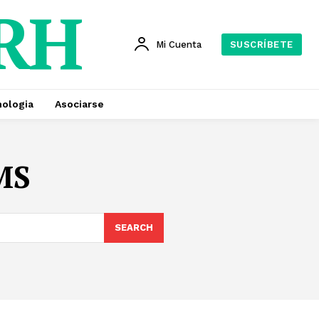
 RH
Mi Cuenta
SUSCRÍBETE
ologia
Asociarse
MS
SEARCH