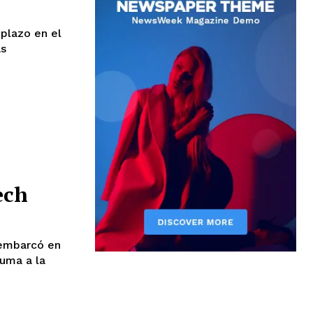
plazo en el
as
ech
sembarcó en
uma a la