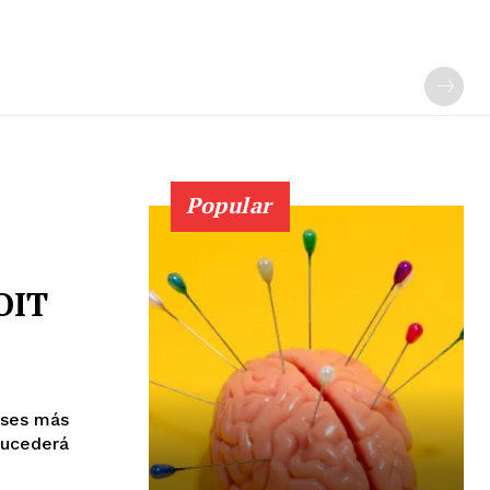
Popular
OIT
íses más
sucederá