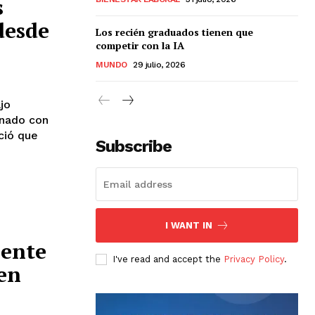
s
desde
Los recién graduados tienen que
competir con la IA
MUNDO
29 julio, 2026
jo
onado con
Subscribe
I WANT IN
ente
I've read and accept the
Privacy Policy
.
en