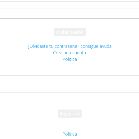
tu nombre de usuario
tu contraseña
¿Olvidaste tu contraseña? consigue ayuda
Crea una cuenta
Politica
Crea una cuenta
¡Bienvenido! registrarse para una cuenta
tu correo electrónico
tu nombre de usuario
Se te ha enviado una contraseña por correo electrónico.
Politica