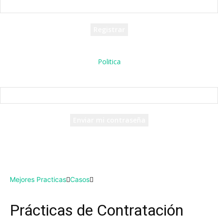
tu nombre de usuario
Se te ha enviado una contraseña por correo electrónico.
Politica
Recuperación de contraseña
Recupera tu contraseña
tu correo electrónico
Se te ha enviado una contraseña por correo electrónico.
Mejores Practicas
Casos
Prácticas de Contratación