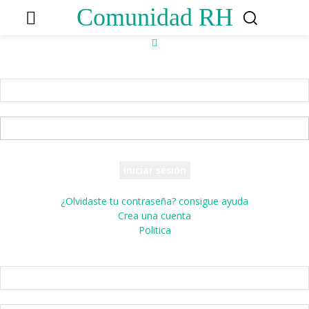
Comunidad RH
Accede
¡Bienvenido! Ingresa en tu cuenta
tu nombre de usuario
tu contraseña
¿Olvidaste tu contraseña? consigue ayuda
Crea una cuenta
Politica
Crea una cuenta
¡Bienvenido! registrarse para una cuenta
tu correo electrónico