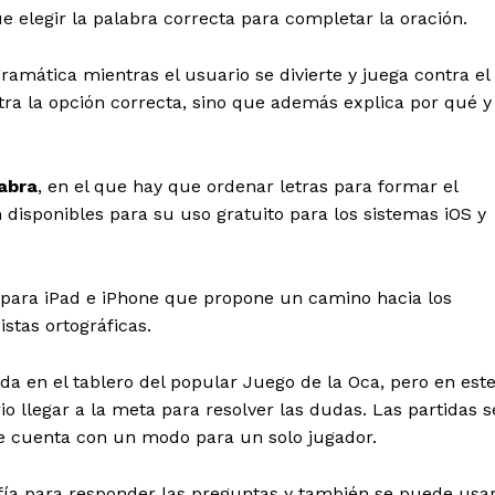
e elegir la palabra correcta para completar la oración.
mática mientras el usuario se divierte y juega contra el
stra la opción correcta, sino que además explica por qué y
abra
, en el que hay que ordenar letras para formar el
 disponibles para su uso gratuito para los sistemas iOS y
o para iPad e iPhone que propone un camino hacia los
istas ortográficas.
rada en el tablero del popular Juego de la Oca, pero en est
io llegar a la meta para resolver las dudas. Las partidas s
ue cuenta con un modo para un solo jugador.
afía para responder las preguntas y también se puede usa