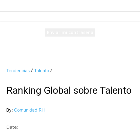
Recuperación de contraseña
Recupera tu contraseña
tu correo electrónico
Se te ha enviado una contraseña por correo electrónico.
Tendencias
Talento
Ranking Global sobre Talento
By:
Comunidad RH
Date: