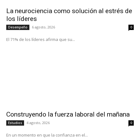
La neurociencia como solución al estrés de
los líderes
6 agosto, 2026
Desempeño
0
El 71% de los líderes afirma que su...
Construyendo la fuerza laboral del mañana
4 agosto, 2026
Estudios
0
En un momento en que la confianza en el...