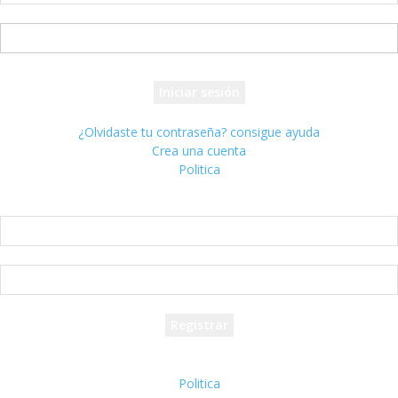
tu nombre de usuario
tu contraseña
¿Olvidaste tu contraseña? consigue ayuda
Crea una cuenta
Politica
Crea una cuenta
¡Bienvenido! registrarse para una cuenta
tu correo electrónico
tu nombre de usuario
Se te ha enviado una contraseña por correo electrónico.
Politica