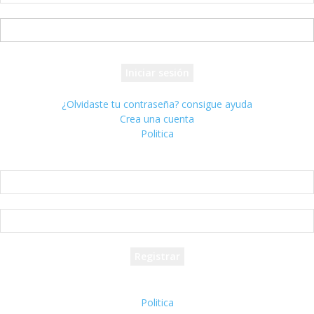
tu nombre de usuario
tu contraseña
¿Olvidaste tu contraseña? consigue ayuda
Crea una cuenta
Politica
Crea una cuenta
¡Bienvenido! registrarse para una cuenta
tu correo electrónico
tu nombre de usuario
Se te ha enviado una contraseña por correo electrónico.
Politica