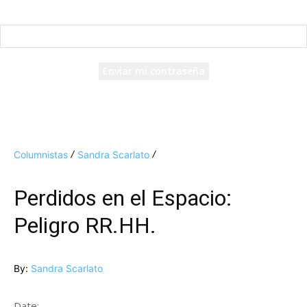
Recuperación de contraseña
Recupera tu contraseña
tu correo electrónico
Se te ha enviado una contraseña por correo electrónico.
Columnistas
Sandra Scarlato
Perdidos en el Espacio:
Peligro RR.HH.
By:
Sandra Scarlato
Date: