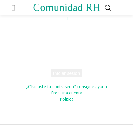
Comunidad RH
Accede
¡Bienvenido! Ingresa en tu cuenta
tu nombre de usuario
tu contraseña
¿Olvidaste tu contraseña? consigue ayuda
Crea una cuenta
Politica
Crea una cuenta
¡Bienvenido! registrarse para una cuenta
tu correo electrónico