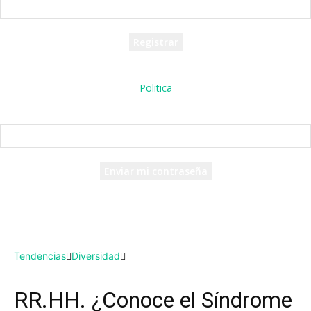
tu nombre de usuario
Se te ha enviado una contraseña por correo electrónico.
Politica
Recuperación de contraseña
Recupera tu contraseña
tu correo electrónico
Se te ha enviado una contraseña por correo electrónico.
Tendencias
Diversidad
RR.HH. ¿Conoce el Síndrome