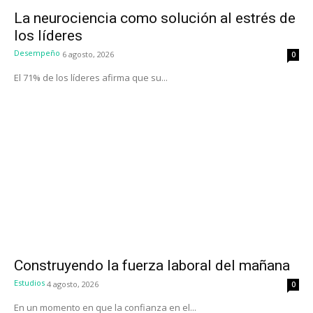
La neurociencia como solución al estrés de
los líderes
Desempeño
6 agosto, 2026
0
El 71% de los líderes afirma que su...
Construyendo la fuerza laboral del mañana
Estudios
4 agosto, 2026
0
En un momento en que la confianza en el...