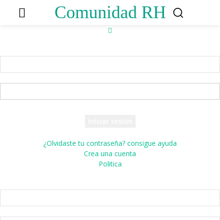
Comunidad RH
Accede
¡Bienvenido! Ingresa en tu cuenta
tu nombre de usuario
tu contraseña
¿Olvidaste tu contraseña? consigue ayuda
Crea una cuenta
Politica
Crea una cuenta
¡Bienvenido! registrarse para una cuenta
tu correo electrónico