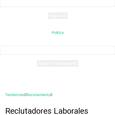
tu nombre de usuario
Se te ha enviado una contraseña por correo electrónico.
Politica
Recuperación de contraseña
Recupera tu contraseña
tu correo electrónico
Se te ha enviado una contraseña por correo electrónico.
Tendencias
Reclutamiento
Reclutadores Laborales