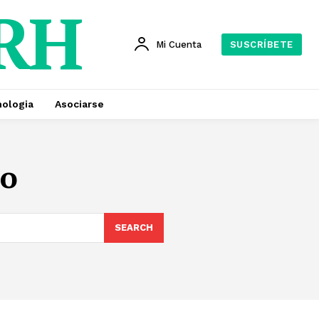
 RH
Mi Cuenta
SUSCRÍBETE
ologia
Asociarse
ro
SEARCH