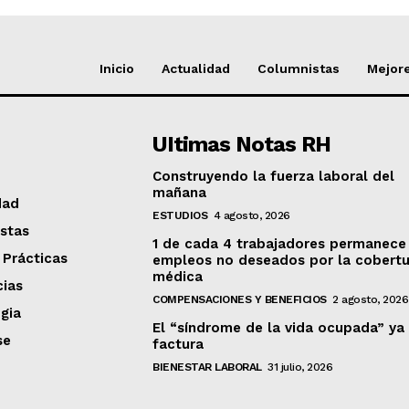
Inicio
Actualidad
Columnistas
Mejore
UItimas Notas RH
Construyendo la fuerza laboral del
mañana
dad
ESTUDIOS
4 agosto, 2026
stas
1 de cada 4 trabajadores permanece
 Prácticas
empleos no deseados por la cobertu
médica
ias
COMPENSACIONES Y BENEFICIOS
2 agosto, 2026
gia
El “síndrome de la vida ocupada” ya
se
factura
BIENESTAR LABORAL
31 julio, 2026