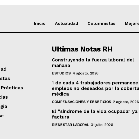
Inicio
Actualidad
Columnistas
Mejore
UItimas Notas RH
Construyendo la fuerza laboral del
mañana
dad
ESTUDIOS
4 agosto, 2026
stas
1 de cada 4 trabajadores permanece
 Prácticas
empleos no deseados por la cobertu
médica
ias
COMPENSACIONES Y BENEFICIOS
2 agosto, 2026
gia
El “síndrome de la vida ocupada” ya
se
factura
BIENESTAR LABORAL
31 julio, 2026