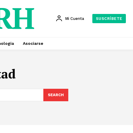
 RH
Mi Cuenta
SUSCRÍBETE
ologia
Asociarse
tad
SEARCH