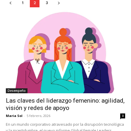
1
2
3
Desempeño
Las claves del liderazgo femenino: agilidad,
visión y redes de apoyo
Maria Sol
-
5 febrero, 2026
0
En un mundo corporativo atravesado por la disrupción tecnológica
y la incertidumbre, el nuevo informe Global Female Leaders