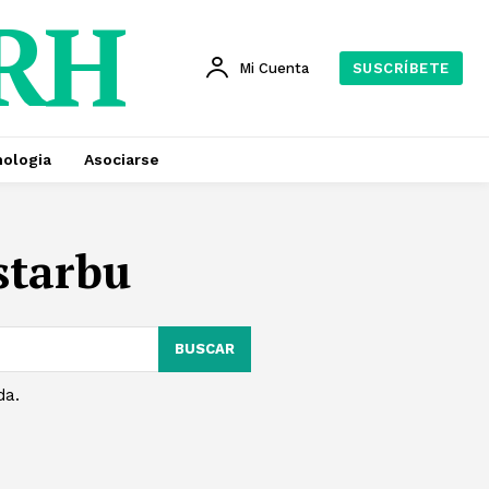
 RH
Mi Cuenta
SUSCRÍBETE
ologia
Asociarse
starbu
BUSCAR
da.