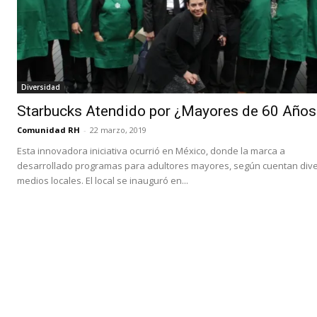
Diversidad
Starbucks Atendido por ¿Mayores de 60 Años
Comunidad RH
-
22 marzo, 2019
Esta innovadora iniciativa ocurrió en México, donde la marca a
desarrollado programas para adultores mayores, según cuentan div
medios locales. El local se inauguró en...