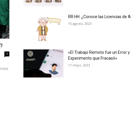
RR.HH. ¿Conoce las Licencias de 
15 agosto, 2023
?
«El Trabajo Remoto fue un Error y
1
Experimento que Fracasó»
17 mayo, 2023
ersos