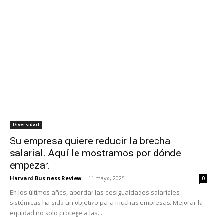
Diversidad
Su empresa quiere reducir la brecha
salarial. Aquí le mostramos por dónde
empezar.
Harvard Business Review
-
11 mayo, 2025
0
En los últimos años, abordar las desigualdades salariales
sistémicas ha sido un objetivo para muchas empresas. Mejorar la
equidad no solo protege a las...