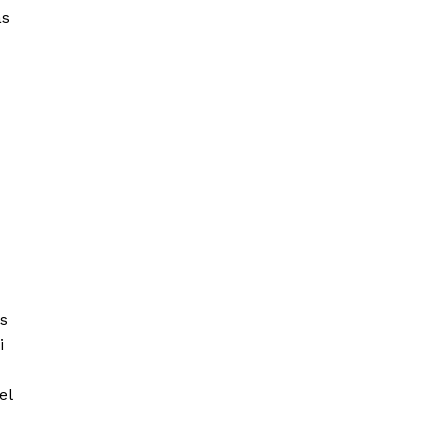
as
os
i
el