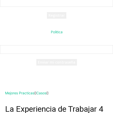
tu nombre de usuario
Se te ha enviado una contraseña por correo electrónico.
Politica
Recuperación de contraseña
Recupera tu contraseña
tu correo electrónico
Se te ha enviado una contraseña por correo electrónico.
Mejores Practicas
Casos
La Experiencia de Trabajar 4