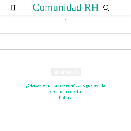
Comunidad RH
Accede
¡Bienvenido! Ingresa en tu cuenta
tu nombre de usuario
tu contraseña
¿Olvidaste tu contraseña? consigue ayuda
Crea una cuenta
Politica
Crea una cuenta
¡Bienvenido! registrarse para una cuenta
tu correo electrónico