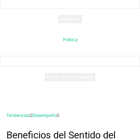
tu nombre de usuario
Se te ha enviado una contraseña por correo electrónico.
Politica
Recuperación de contraseña
Recupera tu contraseña
tu correo electrónico
Se te ha enviado una contraseña por correo electrónico.
Tendencias
Desempeño
Beneficios del Sentido del