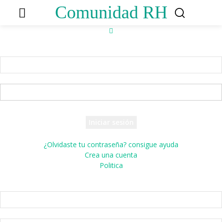
Comunidad RH
Accede
¡Bienvenido! Ingresa en tu cuenta
tu nombre de usuario
tu contraseña
¿Olvidaste tu contraseña? consigue ayuda
Crea una cuenta
Politica
Crea una cuenta
¡Bienvenido! registrarse para una cuenta
tu correo electrónico